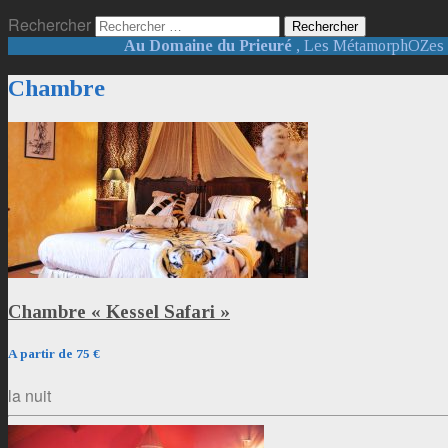
Rechercher
Au Domaine du Prieuré
, Les MétamorphOZes : 
Chambre
Chambre « Kessel Safari »
A partir de 75 €
la nuit